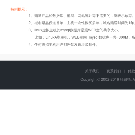
产品编号
产品编号
产品编号
B002
B002
B002
A003
A003
A003
B003
B003
B003
特别提示：
1、赠送产品如数据库、邮局、网站统计等不需要的，则表示放弃
2、域名赠品仅送首年，主机一次性购买多年，域名赠送时间为1年
操作系统
设置首页
数据定期备份
Windows2008
Windows2008
Windows2008
3、linux虚拟主机的mysql数据库是跟WEB空间共享大小。
比如：LinuxA型主机，WEB空间+mysql数据库一共=3
PHP
版本:5.2.17/
错误页面定义
数据自助恢复
4、任何虚拟主机用户都严禁发送垃圾邮件。
5.3.27/5.4.28
ASP
rar在线压缩
10重安全保障
关于我们
|
联系我们
|
付款
Copyright © 2002-2016 科思拓, A
ASP.net
免费预装软件
千兆防火墙系统
java/jsp
Urlrewrite
QQ全球免费电话
MSSQL
24x7x365
版本:2000/2005/
流量分析
在线有问必答