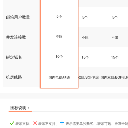
5个
邮箱用户数量
5个
5个
5个
不限
并发连接数
不限
不限
不限
10个
绑定域名
10个
15个
15个
机房线路
国内双线/BGP机房
国内电信/联通
国内双线/BGP机房
国内双线/BGP机
图标说明：
产品名称
产品名称
产品名称
基础型
基础型
基础型
标准型
标准型
标准型
企业型
企业型
企业型
表示支持、
表示不支持、
表示需要单独购买、/表示可选、推荐全