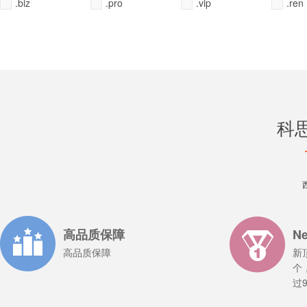
.biz
.pro
.vip
.ren
科
全选
全选
全选
全选
全不选
全不选
全不选
全不选
常用
常用
常用
常用
高品质保障
N
高品质保障
新
个
过