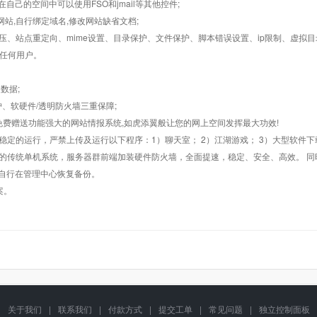
在自己的空间中可以使用FSO和jmail等其他控件;
止网站,自行绑定域名,修改网站缺省文档;
AR解压、站点重定向、mime设置、目录保护、文件保护、脚本错误设置、ip限制、虚拟
对任何用户。
数据;
护、软硬件/透明防火墙三重保障;
购，免费赠送功能强大的网站情报系统,如虎添翼般让您的网上空间发挥最大功效!
常稳定的运行，严禁上传及运行以下程序：1）聊天室； 2）江湖游戏； 3）大型软件下
般的传统单机系统，服务器群前端加装硬件防火墙，全面提速，稳定、安全、高效。 同时
以自行在管理中心恢复备份。
案。
关于我们
|
联系我们
|
付款方式
|
提交工单
|
常见问题
|
独立控制面板