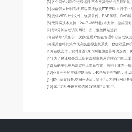
[3] 各个网站以独立进程运行,不会被其他站点负载影响,
[4] 功能强大控制面板,可以直接修改FTP密码,自行停
[5] 提供WEB上传文件、恢复备份、RAR压缩、R
[6] 无障碍技术支持：24×7×365制技术支持，微笑面
[7] 每3分钟自动访问网站一次，监控网站运行.
[8] 自动每7天备份一次数据,用户能在管理中心自助恢复
[9] 采用独特的第六代高级虚拟主机系统、数据双重保
[10] 在线支付，实时开设,CDN网络加速器可供选
[11] 为了保证服务器上所有虚拟主机用户站点均能正
[12] 新的主机在系统架构上重新布置，有别于业内一
[13]业界完善的主机控制面板，40余项管理功能，可
[14]提供备案服务,空间开通后，请于7天内进行网站备
[15] 试用7天.开设方式选择为"试用7天"即可。