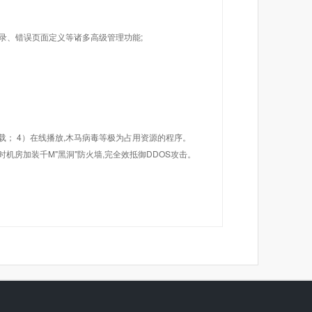
目录、错误页面定义等诸多高级管理功能;
载； 4）在线播放,木马病毒等极为占用资源的程序。
机房加装千M"黑洞"防火墙,完全效抵御DDOS攻击。