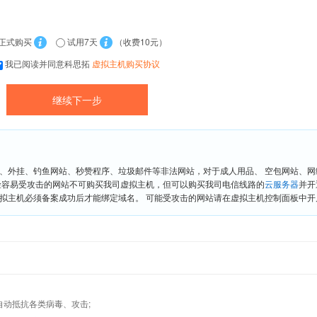
正式购买
试用7天
（收费10元）
我已阅读并同意科思拓
虚拟主机购买协议
、外挂、钓鱼网站、秒赞程序、垃圾邮件等非法网站，对于成人用品、 空包网站、
险容易受攻击的网站不可购买我司虚拟主机，但可以购买我司电信线路的
云服务器
并开
拟主机必须备案成功后才能绑定域名。 可能受攻击的网站请在虚拟主机控制面板中开启“
墙,自动抵抗各类病毒、攻击;