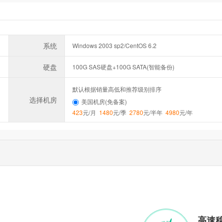
系统
Windows 2003 sp2/CentOS 6.2
硬盘
100G SAS硬盘+100G SATA(智能备份)
默认根据销量高低和推荐级别排序
选择机房
美国机房(免备案)
423
元/月
1480
元/季
2780
元/半年
4980
元/年
高速