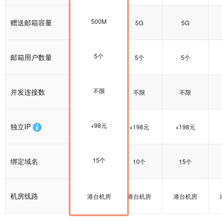
500M
赠送邮箱容量
5G
5G
5G
5个
邮箱用户数量
5个
5个
5个
不限
并发连接数
不限
不限
不限
+98元
独立IP
+198元
+198元
+198元
15个
绑定域名
15个
10个
15个
机房线路
港台机房
港台机房
港台机房
港台机房