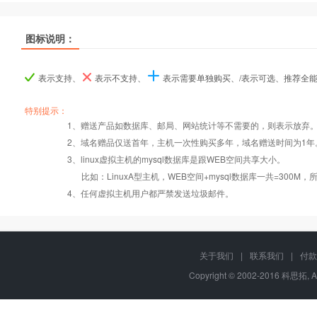
热销
热销
热销
图标说明：
产品名称
产品名称
产品名称
香港入门型
香港入门型
香港入门型
香港普及型
香港普及型
香港普及型
香港企业型
香港企业型
香港企业型
香
香
香
表示支持、
表示不支持、
表示需要单独购买、/表示可选、推荐全
产品编号
产品编号
产品编号
tw000
tw000
tw000
tw001
tw001
tw001
tw002
tw002
tw002
特别提示：
1、赠送产品如数据库、邮局、网站统计等不需要的，则表示放弃
Windows2008/
Windows2008/
Windows2008/
Win
2、域名赠品仅送首年，主机一次性购买多年，域名赠送时间为1年
操作系统
设置首页
数据定期备份
Linux
Linux
Linux
3、linux虚拟主机的mysql数据库是跟WEB空间共享大小。
比如：LinuxA型主机，WEB空间+mysql数据库一共=3
PHP
错误页面定义
数据自助恢复
4、任何虚拟主机用户都严禁发送垃圾邮件。
ASP
rar在线压缩
10重安全保障
关于我们
|
联系我们
|
付款
Copyright © 2002-2016 科思拓, A
ASP.net
免费预装软件
千兆防火墙系统