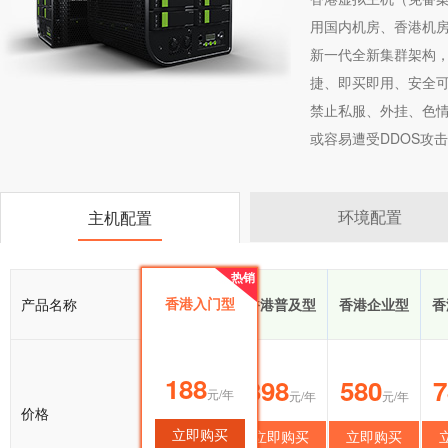
用国内机房、香港机
新一代全新集群架构
捷、即买即用、安全可
禁止私服、外挂、色情
或容易遭受DDOS攻击
环境配置
主机配置
热销
热销
香港入门型
产品名称
香港入门型
香港普及型
香港企业型
香
188
188
398
580
7
元/年
元/年
元/年
元/年
价格
立即购买
立即购买
立即购买
立即购买