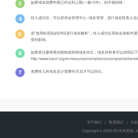
如果域名续费年限已经达到上限(一般10年)，则不能转移；
转入成功后，可以登录会管理中心--域名管理，进行域名联系人
若“使用科思拓的DNS进行域名解析”，转入成功后系统会发邮件
受到影响。
如果原注册商擅自限制或拒绝域名转出，域名持有者可以按照以下
http://www.icann.org/en/resources/compliance/compla
免费转入的域名至少需要60天后才可以转出。
Q
能否转入后办理过户？
转入域名产品名称
A
可以的，只要您有域名转移密码，可以在转入过程中或转入成功后直接修
关于我们
|
联系我们
|
付款
国际域名com
Copyright © 2002-2016 科思拓, A
Q
域名转移过程中还可以正常解析吗？