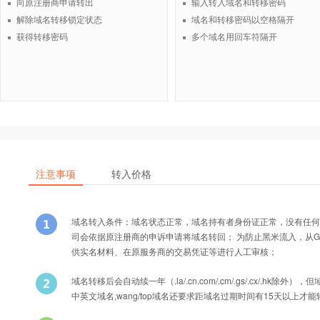
向原注册商申请转出
输入转入域名和转移密码
解除域名转移锁定状态
域名和转移密码以空格隔开
获得转移密码
多个域名用回车符隔开
注意事项
转入价格
域名转入条件：域名状态正常，域名持有者身份证正常，没有任何
司会依据原注册商的申诉申请将域名转回； 为防止黑米流入，从Godad
供实名材料、在原服务商的交易凭证等进行人工审核；
域名转移后会自动续一年（.la/.cn.com/.cm/.gs/.cx/
中英文域名,wang/top域名还要求距域名过期时间有15天以上才