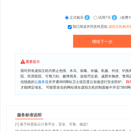
正式购买
试用7天
（收费1
我已阅读并同意科思拓
虚拟主机购买
重要提示
我司所有虚拟主机均禁止色情、木马、病毒、诈骗、私服、外挂、钓鱼
院、民营医院、弓驽刀剑、赌博用具、游戏币交易、减肥丰胸类、警用
信线路的
云服务器
并开通360网站卫士或百度云加速进行安全防护。
我
才能绑定域名。 可能受攻击的网站请在虚拟主机控制面板中开启“360网
服务标准说明
[1] 基于科思拓云计算平台，安全、可靠、稳定!;
[2] 实时文件防病毒保护,黑客入侵检测,IIS 应用防火墙,自动抵抗各类病毒、