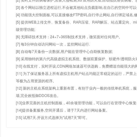
[3] 各个网站以独立进程运行,不会被其他站点负载影响,在自己的空间中可以使用
[4] 功能强大控制面板,可以直接修改FTP密码,自行停止网站,自行绑定域名,
[5] 提供WEB上传文件、恢复备份、RAR压缩、RAR解压、站点重定向
级管理功能;
[6] 无障碍技术支持：24×7×365制技术支持，微笑面对任何用户。
[7] 每3分钟自动访问网站一次，监控网站运行.
[8] 自动每7天备份一次数据,用户能在管理中心自助恢复数据;
[9] 采用独特的第六代高级虚拟主机系统、数据双重保护、软硬件/透明防火
[10] 在线支付，实时开设,CDN网络加速器可供选购，免费赠送功能强大
[11] 为了保证服务器上所有虚拟主机用户站点均能正常稳定的运行，严禁上
等极为占用资源的程序。
[12] 新的主机在系统架构上重新布置，有别于业内一般的传统单机系统，
墙,完全效抵御DDOS攻击。
[13]业界完善的主机控制面板，40余项管理功能，可以自行在管理中心恢
[14]提供备案服务,空间开通后，请于7天内进行网站备案。
[15] 试用7天.开设方式选择为"试用7天"即可。