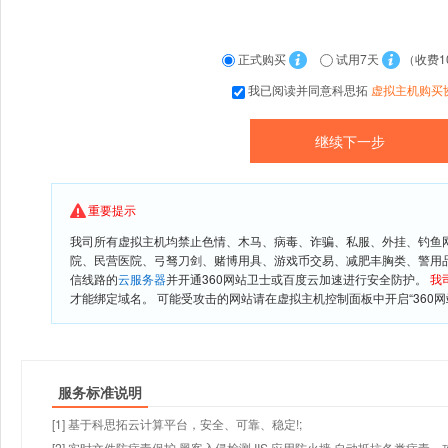
正式购买
试用7天
（收费1
我已阅读并同意科思拓
虚拟主机购买
重要提示
我司所有虚拟主机均禁止色情、木马、病毒、诈骗、私服、外挂、钓鱼
院、民营医院、弓驽刀剑、赌博用具、游戏币交易、减肥丰胸类、警用
信线路的
云服务器
并开通360网站卫士或百度云加速进行安全防护。
我
才能绑定域名。 可能受攻击的网站请在虚拟主机控制面板中开启“360网
服务标准说明
[1] 基于科思拓云计算平台，安全、可靠、稳定!;
[2] 实时文件防病毒保护,黑客入侵检测,IIS 应用防火墙,自动抵抗各类病毒、