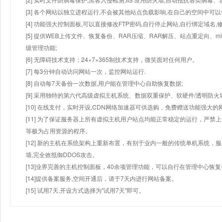
[3] 各个网站以独立进程运行,不会被其他站点负载影响,在自己的空间中可以使用
[4] 功能强大控制面板,可以直接修改FTP密码,自行停止网站,自行绑定域名,
[5] 提供WEB上传文件、恢复备份、RAR压缩、RAR解压、站点重定向
级管理功能;
[6] 无障碍技术支持：24×7×365制技术支持，微笑面对任何用户。
[7] 每3分钟自动访问网站一次，监控网站运行.
[8] 自动每7天备份一次数据,用户能在管理中心自助恢复数据;
[9] 采用独特的第六代高级虚拟主机系统、数据双重保护、软硬件/透明防火
[10] 在线支付，实时开设,CDN网络加速器可供选购，免费赠送功能强大
[11] 为了保证服务器上所有虚拟主机用户站点均能正常稳定的运行，严禁上
等极为占用资源的程序。
[12] 新的主机在系统架构上重新布置，有别于业内一般的传统单机系统，
墙,完全效抵御DDOS攻击。
[13]业界完善的主机控制面板，40余项管理功能，可以自行在管理中心恢
[14]提供备案服务,空间开通后，请于7天内进行网站备案。
[15] 试用7天.开设方式选择为"试用7天"即可。