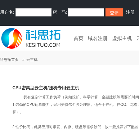
用户名:
密 码:
注册
首页
域名注册
虚拟主机
科思拓首页
云主机
CPU密集型云主机/挂机专用云主机
拥有复杂计算工作负荷（例如挖矿、科学计算、金融建模等需要长时间10
1.强劲的CPU运算能力，采用英特尔至强处理器。适合于挂机、挂QQ、网
算）。
2.性价比高，此类应用对带宽、内存、硬盘等需求较低，故一般推荐以下配置：8核/3