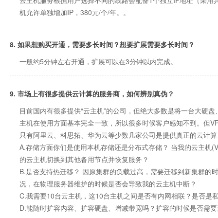
云主机服务根据用户选择不同的线路会配备1个独立IP地址（采用
机允许单独增加IP，380元/个/年。。
8. 如果想购买开通，需要多长时间？想要扩展需要多长时间？
一般约5分钟左右开通，扩展可以在3分钟以内完成。
9. 市场上有很多提供云计算的服务商，如何辨别真伪？
目前国内有很多提供“云主机”的公司，但绝大多数是将一台大硬盘
主机在使用方面基本完全一致，所以很多时候客户感知不到。但V
只有阿里云、科思拓、华为云等少数几家公司是提供真正的云计算
A.存储方面你们是使用本机存储还是分布式存储？ 当
我的云主机
的云主机切换到其他备用节点并恢复服务？
B.是否支持热迁移？ 因原集群的负载过高，需要迁移到新集群的
况，在物理服务器维护的时候是否会导致我的云主机中断？
C.我需要10台云主机，这10台主机之间是否有内网相联？是否是
D.能随时扩容内容、扩容硬盘、增减带宽吗？扩容的时候是否需