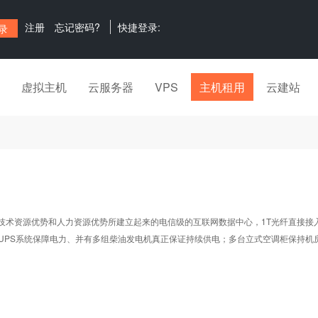
注册
忘记密码?
快捷登录:
虚拟主机
云服务器
VPS
主机租用
云建站
源优势和人力资源优势所建立起来的电信级的互联网数据中心，1T光纤直接接入Chi
能UPS系统保障电力、并有多组柴油发电机真正保证持续供电；多台立式空调柜保持