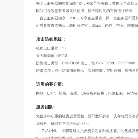
每个云服务器的数据保留4份，外加异机备份，数据安全高枕
因我们导致您服务器无法使用，按故障时间的百倍进行赔偿 。
一台云服务器独享一个IP，专享独立带宽，同一台服务器不受
所有参数按需购买，随时可扩容，如cpu、内存、带宽、防御值
攻击防御系统：
机房出口带宽：1T
最大防御值：500G
防御攻击类型：DoS/DDoS攻击，如 SYN Flood、TCP Flood，UD
防御监控：提供防御图表展示，实时防御，实时通知，攻击事
适用的客户群:
网站、ERP、邮局、游戏、OA等所有应用，拒绝私服、色情
服务团队:
凭借多年积累的机房运营经验，西部数码拥有一支年轻而富有实践
场服务，确保客户网络稳定运行。
1、7×24小时、专职客服人员负责公司各种业务客户的售前及
2、7×24小时技术支持，技术人员负责维护，确保网络稳定。