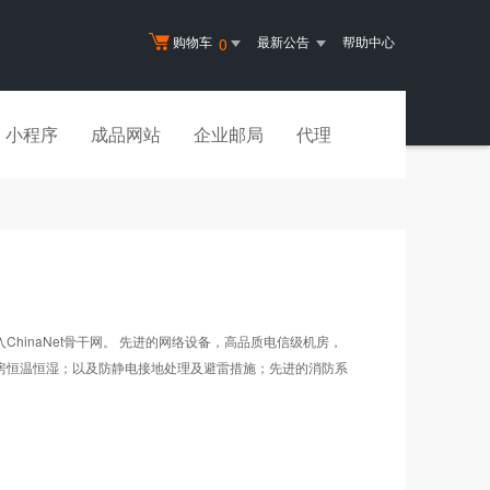
购物车
最新公告
帮助中心
0
小程序
成品网站
企业邮局
代理
naNet骨干网。 先进的网络设备，高品质电信级机房，
机房恒温恒湿；以及防静电接地处理及避雷措施；先进的消防系